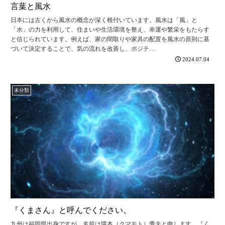
言葉と風水
日本には古くから風水の概念が深く根付いています。風水は「風」と
「水」の力を利用して、住まいや生活環境を整え、幸運や繁栄をもたらす
と信じられています。例えば、家の間取りや家具の配置を風水の原則に基
づいて決定することで、気の流れを改善し、ポジテ…
2024.07.04
未分類
『くまさん』と呼んでください。
九州は福岡県出身ですが、名前は隈本（クマモト）秀夫と申します。『く